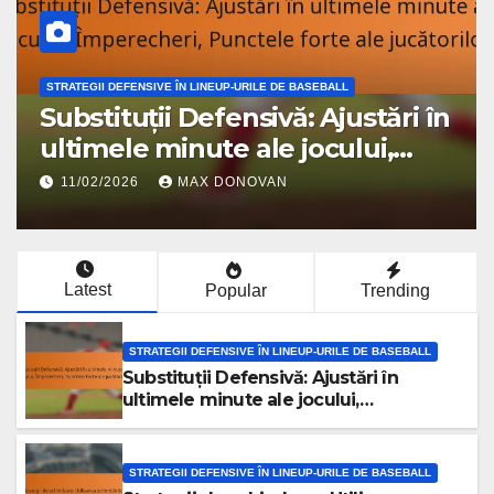
STRATEGII DEFENSIVE ÎN LINEUP-URILE DE BASEBALL
Substituții Defensivă: Ajustări în
ultimele minute ale jocului,
Împerecheri, Punctele forte ale
11/02/2026
MAX DONOVAN
jucătorilor
Latest
Popular
Trending
STRATEGII DEFENSIVE ÎN LINEUP-URILE DE BASEBALL
Substituții Defensivă: Ajustări în
ultimele minute ale jocului,
Împerecheri, Punctele forte ale
jucătorilor
STRATEGII DEFENSIVE ÎN LINEUP-URILE DE BASEBALL