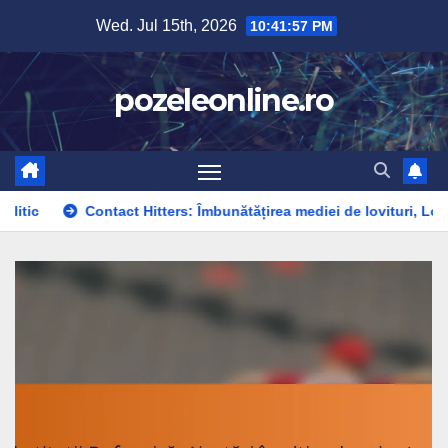
Skip
Wed. Jul 15th, 2026
10:41:58 PM
to
content
pozeleonline.ro
Contact Hitters: Îmbunătățirea mediei de lovituri, Lovituri în situaț