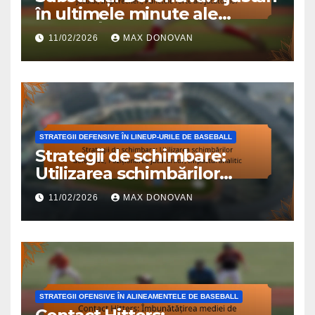
în ultimele minute ale
jocului, Împerecheri,
11/02/2026
MAX DONOVAN
Punctele forte ale jucătorilor
STRATEGII DEFENSIVE ÎN LINEUP-URILE DE BASEBALL
Strategii de schimbare:
Utilizarea schimbărilor
defensive, Poziționarea
11/02/2026
MAX DONOVAN
jucătorilor, Impactul analitic
STRATEGII OFENSIVE ÎN ALINEAMENTELE DE BASEBALL