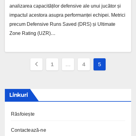
analizarea capacităților defensive ale unui jucător și
impactul acestora asupra performanței echipei. Metrici
precum Defensive Runs Saved (DRS) și Ultimate
Zone Rating (UZR)…
Posts
1
…
4
5
pagination
Linkuri
Răsfoiește
Contactează-ne