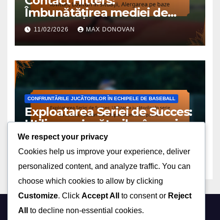
Contact Hitters:
Îmbunătățirea mediei de
lovituri, Lovituri în situații,
11/02/2026
MAX DONOVAN
Alergarea pe baze
CONFRUNTĂRILE JUCĂTORILOR ÎN ECHIPELE DE BASEBALL
Exploatarea Seriei de Succes:
Utilizarea jucătorilor în serie
de succes, Ajustări ale
We respect your privacy
10/02/2026
MAX DONOVAN
echipei, Momentul potrivit
Cookies help us improve your experience, deliver
personalized content, and analyze traffic. You can
choose which cookies to allow by clicking
Customize
. Click
Accept All
to consent or
Reject
All
to decline non-essential cookies.