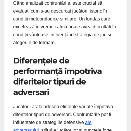
Când analizați confruntările, este crucial să
evaluați cum s-au descurcat jucătorii istoric în
condiții meteorologice similare. Un fundaș care
excelează în vreme calmă poate avea dificultăți în
condiții vântoase, influențând strategia de joc și
alegerile de formare.
Diferențele de
performanță împotriva
diferitelor tipuri de
adversari
Jucătorii arată adesea eficiențe variate împotriva
diferitelor tipuri de adversari. Confruntările pot fi
influențate de strategiile defensive
ale
adversarului
, stilurile jucătorilor și punctele forte