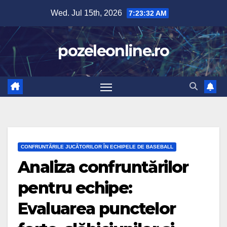
Skip
Wed. Jul 15th, 2026
7:23:33 AM
to
content
pozeleonline.ro
CONFRUNTĂRILE JUCĂTORILOR ÎN ECHIPELE DE BASEBALL
Analiza confruntărilor
pentru echipe:
Evaluarea punctelor