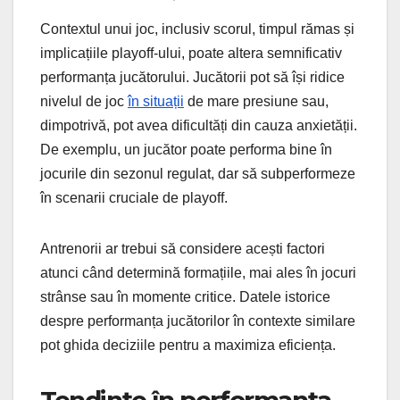
Contextul unui joc, inclusiv scorul, timpul rămas și
implicațiile playoff-ului, poate altera semnificativ
performanța jucătorului. Jucătorii pot să își ridice
nivelul de joc
în situații
de mare presiune sau,
dimpotrivă, pot avea dificultăți din cauza anxietății.
De exemplu, un jucător poate performa bine în
jocurile din sezonul regulat, dar să subperformeze
în scenarii cruciale de playoff.
Antrenorii ar trebui să considere acești factori
atunci când determină formațiile, mai ales în jocuri
strânse sau în momente critice. Datele istorice
despre performanța jucătorilor în contexte similare
pot ghida deciziile pentru a maximiza eficiența.
Tendințe în performanța