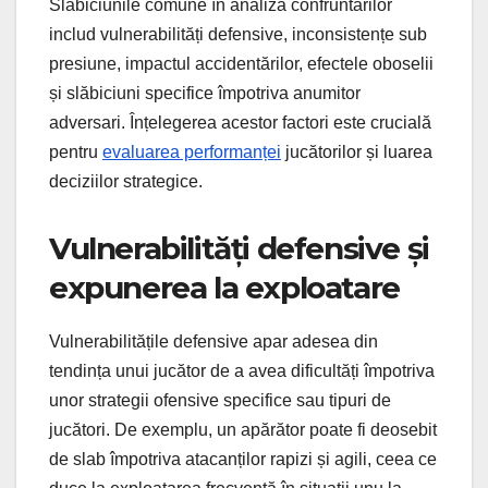
Slăbiciunile comune în analiza confruntărilor
includ vulnerabilități defensive, inconsistențe sub
presiune, impactul accidentărilor, efectele oboselii
și slăbiciuni specifice împotriva anumitor
adversari. Înțelegerea acestor factori este crucială
pentru
evaluarea performanței
jucătorilor și luarea
deciziilor strategice.
Vulnerabilități defensive și
expunerea la exploatare
Vulnerabilitățile defensive apar adesea din
tendința unui jucător de a avea dificultăți împotriva
unor strategii ofensive specifice sau tipuri de
jucători. De exemplu, un apărător poate fi deosebit
de slab împotriva atacanților rapizi și agili, ceea ce