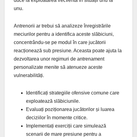
duce la exploatarea frecventă în situații unu la
unu.
Antrenorii ar trebui să analizeze înregistrările
meciurilor pentru a identifica aceste slăbiciuni,
concentrându-se pe modul în care jucătorii
reacționează sub presiune. Aceasta poate ajuta la
dezvoltarea unor regimuri de antrenament
personalizate menite să atenueze aceste
vulnerabilități.
Identificați strategiile ofensive comune care
exploatează slăbiciunile.
Evaluați poziționarea jucătorilor și luarea
deciziilor în momente critice.
Implementați exerciții care simulează
scenarii de mare presiune pentru a