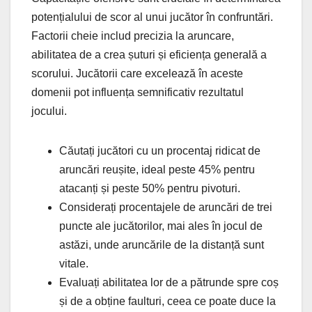
potențialului de scor al unui jucător în confruntări.
Factorii cheie includ precizia la aruncare,
abilitatea de a crea șuturi și eficiența generală a
scorului. Jucătorii care excelează în aceste
domenii pot influența semnificativ rezultatul
jocului.
Căutați jucători cu un procentaj ridicat de
aruncări reușite, ideal peste 45% pentru
atacanți și peste 50% pentru pivoturi.
Considerați procentajele de aruncări de trei
puncte ale jucătorilor, mai ales în jocul de
astăzi, unde aruncările de la distanță sunt
vitale.
Evaluați abilitatea lor de a pătrunde spre coș
și de a obține faulturi, ceea ce poate duce la