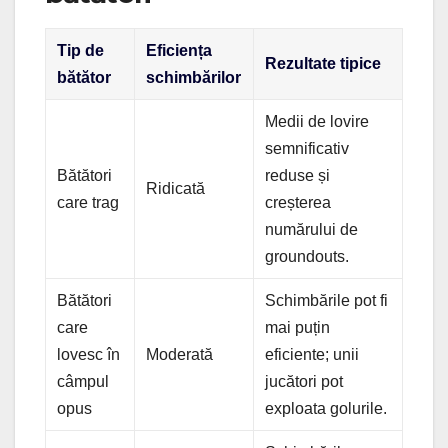
Tip de
Eficiența
Rezultate tipice
bătător
schimbărilor
Medii de lovire
semnificativ
Bătători
reduse și
Ridicată
care trag
creșterea
numărului de
groundouts.
Bătători
Schimbările pot fi
care
mai puțin
lovesc în
Moderată
eficiente; unii
câmpul
jucători pot
opus
exploata golurile.