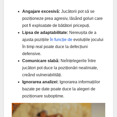
Angajare excesivă:
Jucătorii pot să se
poziționeze prea agresiv, lăsând goluri care
pot fi exploatate de bătători pricepuți.
Lipsa de adaptabilitate:
Nereușita de a
ajusta pozițiile
în funcție de
evoluțiile jocului
în timp real poate duce la defecțiuni
defensive.
Comunicare slabă:
Neînțelegerile între
jucători pot duce la poziționări nealiniate,
creând vulnerabilități.
Ignorarea analizei:
Ignorarea informațiilor
bazate pe date poate duce la alegeri de
poziționare suboptime.