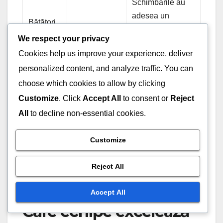
Schimbările au
adesea un
Bătători
impact minim;
de
Scăzută
We respect your privacy
acești jucători pot
contact
Cookies help us improve your experience, deliver
să își ajusteze
personalized content, and analyze traffic. You can
swing-urile.
choose which cookies to allow by clicking
Customize
. Click
Accept All
to consent or
Reject
All
to decline non-essential cookies.
Customize
Reject All
Accept All
Care echipe excelează