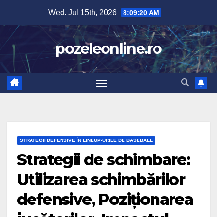
Skip
Wed. Jul 15th, 2026
8:09:21 AM
to
content
pozeleonline.ro
STRATEGII DEFENSIVE ÎN LINEUP-URILE DE BASEBALL
Strategii de schimbare:
Utilizarea schimbărilor
defensive, Poziționarea