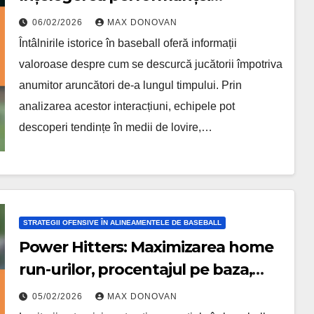
jucătorilor împotriva unor
06/02/2026
MAX DONOVAN
aruncători specifici, Tendințe,
Întâlnirile istorice în baseball oferă informații
Analize
valoroase despre cum se descurcă jucătorii împotriva
anumitor aruncători de-a lungul timpului. Prin
analizarea acestor interacțiuni, echipele pot
descoperi tendințe în medii de lovire,…
STRATEGII OFENSIVE ÎN ALINEAMENTELE DE BASEBALL
Power Hitters: Maximizarea home
run-urilor, procentajul pe baza,
producția de puncte
05/02/2026
MAX DONOVAN