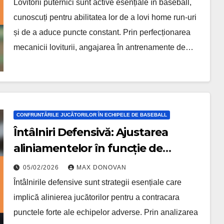
Lovitorii puternici sunt active esențiale în baseball,
cunoscuți pentru abilitatea lor de a lovi home run-uri
și de a aduce puncte constant. Prin perfecționarea
mecanicii loviturii, angajarea în antrenamente de…
CONFRUNTĂRILE JUCĂTORILOR ÎN ECHIPELE DE BASEBALL
Întâlniri Defensivă: Ajustarea
aliniamentelor în funcție de
punctele forte ale adversarului și
05/02/2026
MAX DONOVAN
tendințele jucătorilor
Întâlnirile defensive sunt strategii esențiale care
implică alinierea jucătorilor pentru a contracara
punctele forte ale echipelor adverse. Prin analizarea