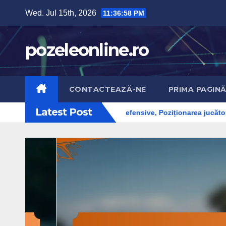
Skip
Wed. Jul 15th, 2026
11:36:59 PM
to
content
pozeleonline.ro
CONTACTEAZĂ-NE
PRIMA PAGIN
Latest Post
lizarea schimbărilor defensive, Poziționarea jucătorilor, Impactul a