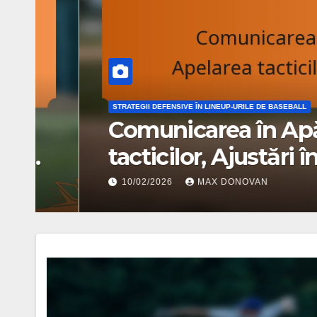
STRATEGII DEFENSIVE ÎN LINEUP-URILE DE BASEBALL
Substituții Defensivă: A
ale jocului, Împerecheri,
jucătorilor
11/02/2026
MAX DONOVAN