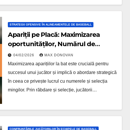
STRATEGII OFENSIVE ÎN ALINEAMENTELE DE BASEBALL
Apariții pe Placă: Maximizarea
oportunităților, Numărul de
muncă, Selecția mingii
04/02/2026
MAX DONOVAN
Maximizarea aparițiilor la bat este crucială pentru
succesul unui jucător și implică o abordare strategică
în ceea ce privește lucrul cu numerele și selecția
mingilor. Prin răbdare și selecție, jucătorii…
CONFRUNTĂRILE JUCĂTORILOR ÎN ECHIPELE DE BASEBALL