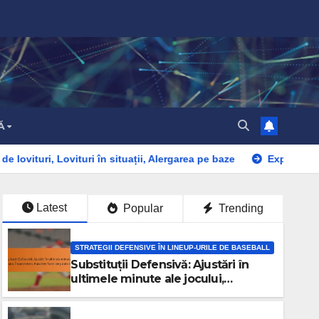
Ă
ituri în situații, Alergarea pe baze
Exploatarea Seriei de Succ
Latest
Popular
Trending
STRATEGII DEFENSIVE ÎN LINEUP-URILE DE BASEBALL
Substituții Defensivă: Ajustări în
ultimele minute ale jocului,
Împerecheri, Punctele forte ale
jucătorilor