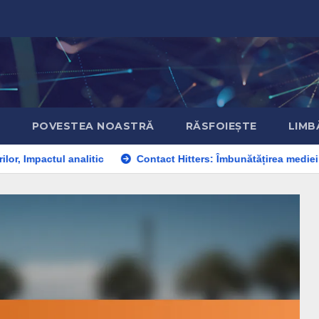
Ă
POVESTEA NOASTRĂ
RĂSFOIEȘTE
LIMB
nalitic
Contact Hitters: Îmbunătățirea mediei de lovituri, Lov