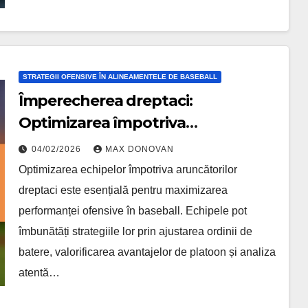
STRATEGII OFENSIVE ÎN ALINEAMENTELE DE BASEBALL
Împerecherea dreptaci:
Optimizarea împotriva
aruncătorilor dreptaci, Ajustări ale
04/02/2026
MAX DONOVAN
echipei, Ordinea la batere
Optimizarea echipelor împotriva aruncătorilor
dreptaci este esențială pentru maximizarea
performanței ofensive în baseball. Echipele pot
îmbunătăți strategiile lor prin ajustarea ordinii de
batere, valorificarea avantajelor de platoon și analiza
atentă…