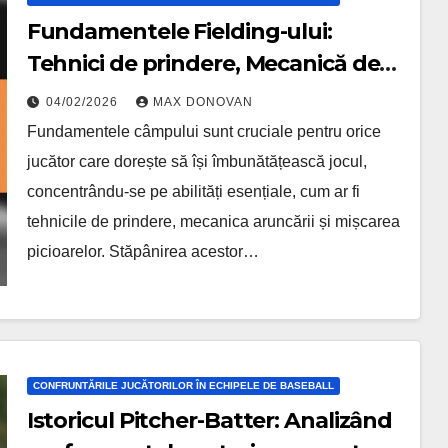
Fundamentele Fielding-ului:
Tehnici de prindere, Mecanică de
aruncare, Mișcări ale picioarelor
04/02/2026
MAX DONOVAN
Fundamentele câmpului sunt cruciale pentru orice
jucător care dorește să își îmbunătățească jocul,
concentrându-se pe abilități esențiale, cum ar fi
tehnicile de prindere, mecanica aruncării și mișcarea
picioarelor. Stăpânirea acestor…
CONFRUNTĂRILE JUCĂTORILOR ÎN ECHIPELE DE BASEBALL
Istoricul Pitcher-Batter: Analizând