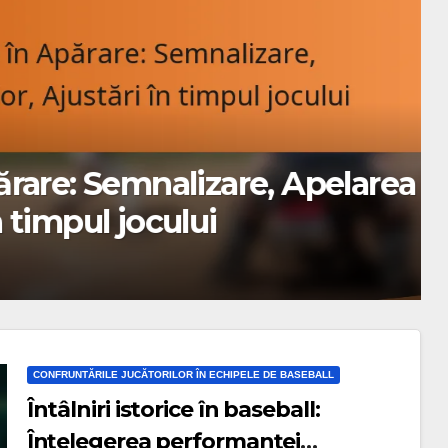
justări în ultimele minute
 Punctele forte ale
CONFRUNTĂRILE JUCĂTORILOR ÎN ECHIPELE DE BASEBALL
Întâlniri istorice în baseball:
Înțelegerea performanței