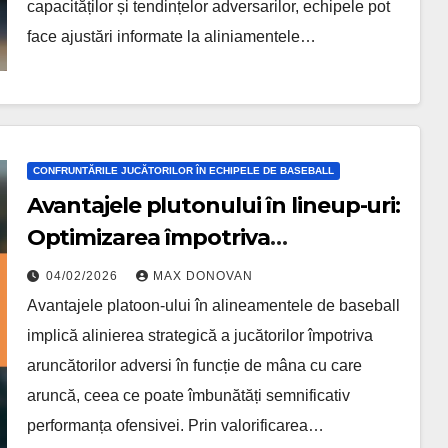
capacităților și tendințelor adversarilor, echipele pot
face ajustări informate la aliniamentele…
CONFRUNTĂRILE JUCĂTORILOR ÎN ECHIPELE DE BASEBALL
Avantajele plutonului în lineup-uri:
Optimizarea împotriva
aruncătorilor adversi, Rolurile
04/02/2026
MAX DONOVAN
jucătorilor, Strategia de
Avantajele platoon-ului în alineamentele de baseball
confruntare
implică alinierea strategică a jucătorilor împotriva
aruncătorilor adversi în funcție de mâna cu care
aruncă, ceea ce poate îmbunătăți semnificativ
performanța ofensivei. Prin valorificarea…