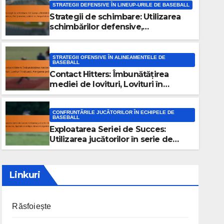
STRATEGII DEFENSIVE ÎN LINEUP-URILE DE BASEBALL
Strategii de schimbare: Utilizarea
schimbărilor defensive,
Poziționarea jucătorilor, Impactul
analitic
STRATEGII OFENSIVE ÎN ALINEAMENTELE DE
BASEBALL
Contact Hitters: Îmbunătățirea
STRATEGII DEFENSIVE ÎN LINEUP-URILE DE BASEBALL
mediei de lovituri, Lovituri în
Strategii de schimbare: Utili
situații, Alergarea pe baze
defensive, Poziționarea jucăt
CONFRUNTĂRILE JUCĂTORILOR ÎN ECHIPELE DE
BASEBALL
analitic
Exploatarea Seriei de Succes:
11/02/2026
MAX DONOVAN
Utilizarea jucătorilor în serie de
succes, Ajustări ale echipei,
Momentul potrivit
Linkuri
Răsfoiește