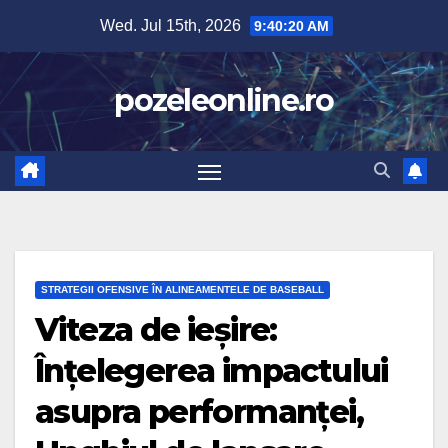
Skip
Wed. Jul 15th, 2026
9:40:21 AM
to
content
pozeleonline.ro
STRATEGII OFENSIVE ÎN ALINEAMENTELE DE BASEBALL
Viteza de ieșire:
Înțelegerea impactului
asupra performanței,