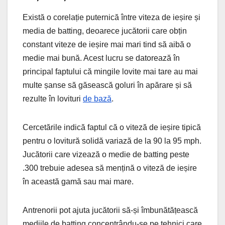
Există o corelație puternică între viteza de ieșire și
media de batting, deoarece jucătorii care obțin
constant viteze de ieșire mai mari tind să aibă o
medie mai bună. Acest lucru se datorează în
principal faptului că mingile lovite mai tare au mai
multe șanse să găsească goluri în apărare și să
rezulte în lovituri
de bază
.
Cercetările indică faptul că o viteză de ieșire tipică
pentru o lovitură solidă variază de la 90 la 95 mph.
Jucătorii care vizează o medie de batting peste
.300 trebuie adesea să mențină o viteză de ieșire
în această gamă sau mai mare.
Antrenorii pot ajuta jucătorii să-și îmbunătățească
mediile de batting concentrându-se pe tehnici care