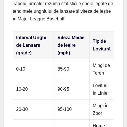
Tabelul următor rezumă statisticile cheie legate de
tendințele unghiului de lansare și viteza de ieșire
în Major League Baseball:
Interval Unghi
Viteza Medie
Tip de
de Lansare
de Ieșire
Lovitură
(grade)
(mph)
Mingi de
0-10
85-90
Teren
Lovituri
10-20
90-95
în Linie
Mingi în
20-30
95-100
Zbor
Home