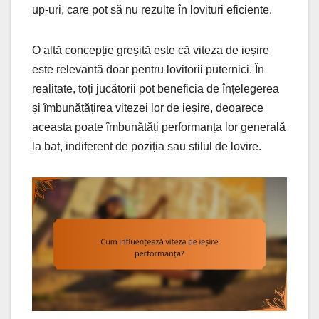
up-uri, care pot să nu rezulte în lovituri eficiente.
O altă concepție greșită este că viteza de ieșire
este relevantă doar pentru lovitorii puternici. În
realitate, toți jucătorii pot beneficia de înțelegerea
și îmbunătățirea vitezei lor de ieșire, deoarece
aceasta poate îmbunătăți performanța lor generală
la bat, indiferent de poziția sau stilul de lovire.