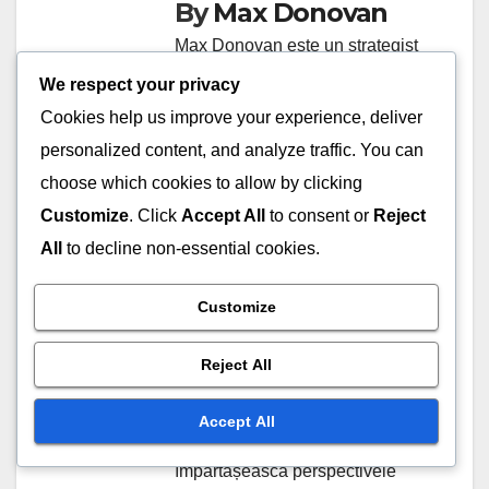
By
Max Donovan
Max Donovan este un strategist
și scriitor pasionat de baseball,
We respect your privacy
care a petrecut peste un deceniu
Cookies help us improve your experience, deliver
analizând echipele și tacticile de
personalized content, and analyze traffic. You can
joc. Cu un background în
choose which cookies to allow by clicking
managementul sportiv, el îmbină
Customize
. Click
Accept All
to consent or
Reject
dragostea pentru acest sport cu
All
to decline non-essential cookies.
o minte analitică ascuțită pentru
a ajuta echipele să își
Customize
optimizeze performanța. Când
Reject All
nu scrie pentru bikesutra.com,
Max se bucură să antreneze
Accept All
baseball pentru tineret și să
împărtășească perspectivele