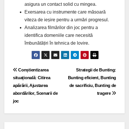
asigura un contact solid cu mingea.
Exersarea cu instrumente care măsoară
viteza de ieșire pentru a urmări progresul.
Analizarea filmărilor din joc pentru a
identifica domeniile care necesită
îmbunătățiri în tehnica de lovire.
Post
Conștientizarea
Strategii de Bunting:
situațională: Citirea
Bunting eficient, Bunting
navigation
apărării, Ajustarea
de sacrificiu, Bunting de
abordărilor, Scenarii de
tragere
joc