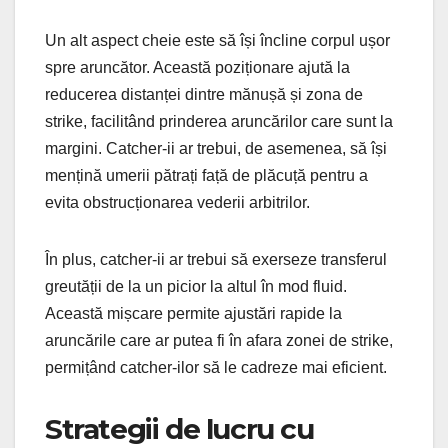
Un alt aspect cheie este să își încline corpul ușor
spre aruncător. Această poziționare ajută la
reducerea distanței dintre mănușă și zona de
strike, facilitând prinderea aruncărilor care sunt la
margini. Catcher-ii ar trebui, de asemenea, să își
mențină umerii pătrați față de plăcuță pentru a
evita obstrucționarea vederii arbitrilor.
În plus, catcher-ii ar trebui să exerseze transferul
greutății de la un picior la altul în mod fluid.
Această mișcare permite ajustări rapide la
aruncările care ar putea fi în afara zonei de strike,
permițând catcher-ilor să le cadreze mai eficient.
Strategii de lucru cu