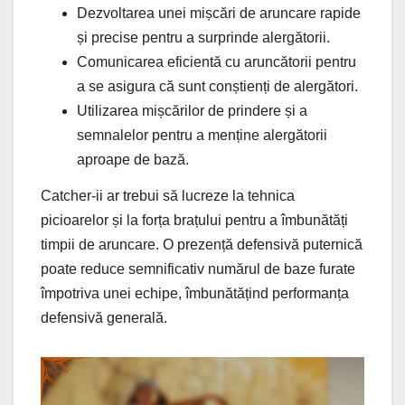
Dezvoltarea unei mișcări de aruncare rapide
și precise pentru a surprinde alergătorii.
Comunicarea eficientă cu aruncătorii pentru
a se asigura că sunt conștienți de alergători.
Utilizarea mișcărilor de prindere și a
semnalelor pentru a menține alergătorii
aproape de bază.
Catcher-ii ar trebui să lucreze la tehnica
picioarelor și la forța brațului pentru a îmbunătăți
timpii de aruncare. O prezență defensivă puternică
poate reduce semnificativ numărul de baze furate
împotriva unei echipe, îmbunătățind performanța
defensivă generală.