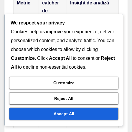
Metric
catcher
Insight de analiză
de
succes
We respect your privacy
Cookies help us improve your experience, deliver
Rata de
Rata ridicată de
succes
Yadier
succes a cadrării
personalized content, and analyze traffic. You can
a
Molina
duce la decizii mai
choose which cookies to allow by clicking
cadrării
favorabile.
Customize
. Click
Accept All
to consent or
Reject
All
to decline non-essential cookies.
Blocarea eficientă
Eficiența
J.T.
reduce semnificativ
blocării
Realmuto
Customize
mingile trecute.
Aruncările precise
Reject All
Precizia
Salvador
descurajează
aruncării
Perez
încercările de furat
Accept All
baze.