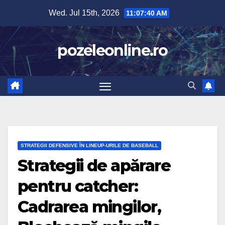
Skip
Wed. Jul 15th, 2026
11:07:41 AM
to
content
pozeleonline.ro
STRATEGII DEFENSIVE ÎN LINEUP-URILE DE BASEBALL
Strategii de apărare
pentru catcher:
Cadrarea mingilor,