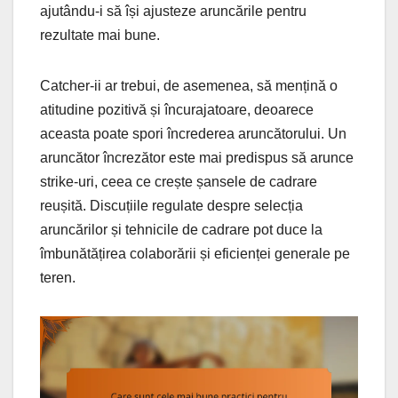
ajutându-i să își ajusteze aruncările pentru
rezultate mai bune.
Catcher-ii ar trebui, de asemenea, să mențină o
atitudine pozitivă și încurajatoare, deoarece
aceasta poate spori încrederea aruncătorului. Un
aruncător încrezător este mai predispus să arunce
strike-uri, ceea ce crește șansele de cadrare
reușită. Discuțiile regulate despre selecția
aruncărilor și tehnicile de cadrare pot duce la
îmbunătățirea colaborării și eficienței generale pe
teren.