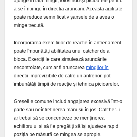
ajunge în fața mingii, folosindu-și picioarele pentru
a se împinge în direcția aruncării. Această agilitate
poate reduce semnificativ șansele de a avea o
minge trecută.
Incorporarea exercițiilor de reacție în antrenament
poate îmbunătăți abilitatea unui catcher de a
bloca. Exercițiile care simulează aruncările
necontrolate, cum ar fi aruncarea
mingilor în
direcții imprevizibile de către un antrenor, pot
îmbunătăți timpii de reacție și tehnica picioarelor.
Greșelile comune includ angajarea excesivă într-o
parte sau neîntreținerea mănușii în jos. Catcher-ii
ar trebui să se concentreze pe menținerea
echilibrului și să fie pregătiți să își ajusteze rapid
poziția pe măsură ce mingea se apropie.