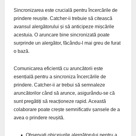
Sincronizarea este crucială pentru încercările de
prindere reușite. Catcher-ii trebuie să citească
avansul alergătorului și să anticipeze mișcările
acestuia. O aruncare bine sincronizată poate
surprinde un alergător, făcându-l mai greu de furat
o bază.
Comunicarea eficientă cu aruncătorii este
esențială pentru a sincroniza încercările de
prindere. Catcher-ii ar trebui să semnaleze
aruncătorilor când să arunce, asigurându-se că
sunt pregătiți să reacționeze rapid. Această
colaborare poate crește semnificativ șansele de a
avea o prindere reușită.
Observați obiceiurile alergătorului pentru a